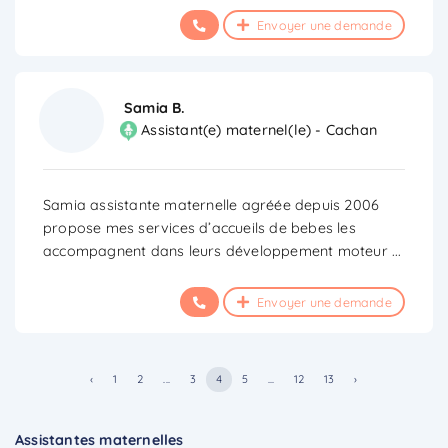
Envoyer une demande
Samia B.
Assistant(e) maternel(le) - Cachan
Samia assistante maternelle agréée depuis 2006
propose mes services d’accueils de bebes les
accompagnent dans leurs développement moteur
...
Envoyer une demande
‹
1
2
...
3
4
5
...
12
13
›
Assistantes maternelles