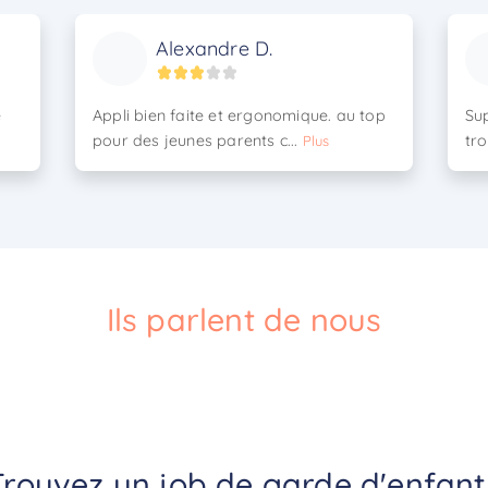
Alexandre D.
é
Appli bien faite et ergonomique. au top
Sup
pour des jeunes parents c...
tro
Plus
Ils parlent de nous
Trouvez un job de garde d'enfant