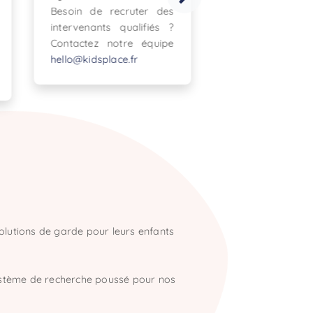
 des
? Vous avez une longue
auprès de 
iés ?
expérience
françaises !
uipe
recommandée chez des
parents ? Proposez vos
services auprès de nos
parents en recherche de
gardes spécifiques !
olutions de garde pour leurs enfants
système de recherche poussé pour nos