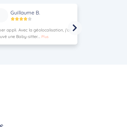
Guillaume B.
Marie D
er appli. Avec la géolocalisation, j'ai
Appli au top! mê
uvé une Baby-sitter...
campagne, J'ai tro
Plus
Plus
s