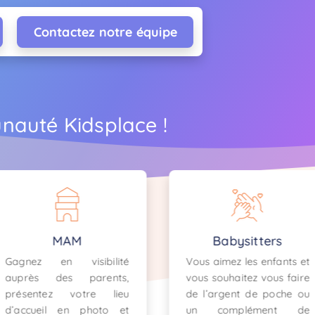
Contactez notre équipe
nauté Kidsplace !
Babysitters
Agence de serv
Vous aimez les enfants et
Profitez d’une l
vous souhaitez vous faire
communauté de par
de l’argent de poche ou
en recherche d
un complément de
agence de confia