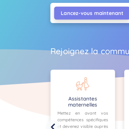
Lancez-vous maintenant
Rejoignez la commu
Assistantes
MAM
maternelles
Gagnez en visibilité
ttez en avant vos
auprès des parents,
mpétences spécifiques
présentez votre lieu
 devenez visible auprès
d’accueil en photo et