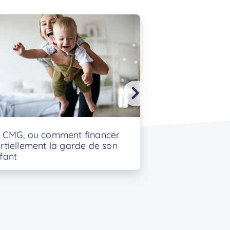
 CMG, ou comment financer
Mon enfant ref
rtiellement la garde de son
par une baby si
fant