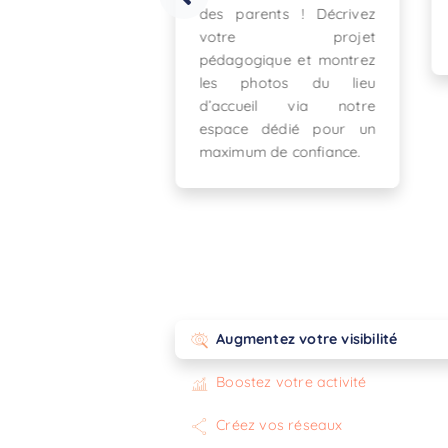
s parents ! Décrivez
décrivez votre projet
otre projet
pédagogique !
dagogique et montrez
es photos du lieu
accueil via notre
pace dédié pour un
ximum de confiance.
Augmentez votre visibilité
Boostez votre activité
Créez vos réseaux